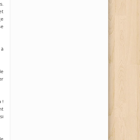
s.
et
ge
se
 à
de
er
 !
nt
si
de