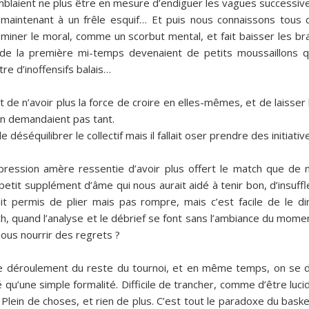
blaient ne plus être en mesure d’endiguer les vagues successiv
t maintenant à un frêle esquif… Et puis nous connaissons tous 
ar miner le moral, comme un scorbut mental, et fait baisser les br
de la première mi-temps devenaient de petits moussaillons q
e d’inoffensifs balais…
t de n’avoir plus la force de croire en elles-mêmes, et de laisser 
en demandaient pas tant.
déséquilibrer le collectif mais il fallait oser prendre des initiativ
pression amère ressentie d’avoir plus offert le match que de 
petit supplément d’âme qui nous aurait aidé à tenir bon, d’insuffl
it permis de plier mais pas rompre, mais c’est facile de le di
ch, quand l’analyse et le débrief se font sans l’ambiance du mome
ous nourrir des regrets ?
le déroulement du reste du tournoi, et en même temps, on se d
é qu’une simple formalité. Difficile de trancher, comme d’être luci
e ? Plein de choses, et rien de plus. C’est tout le paradoxe du baske