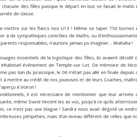
 chacune des filles puisque le départ en bus se faisait le matin 
ournée de classe.
 se mettre sur les flancs nos U13 ! Même se taper 750 bornes 
per à de sympathiques contrôles de Maths, ou d’enthousiasmant
 parents responsables, n’aurions jamais pu imaginer… Ahahaha !
ouages essentiels de la logistique des filles, ils avaient décidé 
 inhabituel évènement de Temple-sur-Lot. De mémoire de Nico
 pas loin du Jurassique, le 06 n’était pas allé en finale depuis 
 à mettre au crédit de nos joueuses et de leurs Coaches, maîtr
r’aperçu à Voiron !
nditionnels, il est nécessaire de mentionner que leur arrivée 
ssante, même David Vincent les as vus, jusqu’à ce qu’ils atterrisse
n, ce n’est pas une blague ! Sandra nous avait dégoté un endro
nombreuses péripéties, mais d’un niveau différent de celles que n