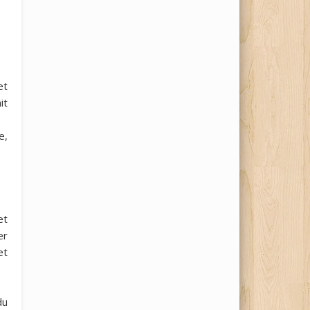
et
it
e,
et
er
et
du