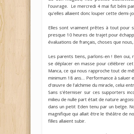
l’ouvrage. Le mercredi 4 mai fut béni par
qu’elles allaient donc louper cette demi-j
Elles sont vraiment prêtes à tout pour
presque 10 heures de trajet pour échap
évaluations de français, choses que nous,
Les parents tiens, parlons-en ! Ben oui, r
se déplacer en masse pour célébrer cet
Manca, ce qui nous rapproche tout de même
minimum 18 ans… Performance à saluer et
d’œuvre de l’alchimie du miracle, celui ent
Sans s’éterniser sur ces supporters inco
milieu de nulle part était de nature angoi
dans un petit Eden tenu par un belge. No
magnifique qui allait être le théâtre de 
filles allaient subir.