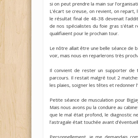
si on peut prendre la main sur l’organisa
L’écart se creuse, on revient, on repart
le résultat final de 48-38 devenait l’add
de nos spécialistes du foie gras s’était 
qualifiaient pour le prochain tour.
Le nôtre allait être une belle séance de b
voir, mais nous en reparlerons très proc
Il convient de rester un supporter de t
parcours. Il restait malgré tout 2 matche
les plaies, soigner les têtes et redonner 
Petite séance de musculation pour BigJay
Mais nous avons pu la conduire au cabin
que le mal était profond, le diagnostic ne
l’astragale était touchée avant d’éventue
Personnellement, je me demandais com