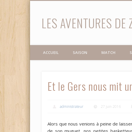
LES AVENTURES DE 
Facebook
Twitter
ACCUEIL
SAISON
MATCH
S
Et le Gers nous mit un
administrateur
27 juin 2016
Alors que nous venions à peine de laisse
de son muguet, nos petites basketteus