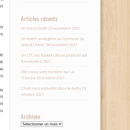
et
Articles récents
et
Un trou à Golfe
29 novembre 2021
es
Un match anxiogène au Gymnase du
Grand Chêne
18 novembre 2021
de
Un CTC Var Basket Littoral plutôt brutal
8 novembre 2021
le
au
Elles nous sont montées sur La
es
Tronche
29 octobre 2021
L’Asm nous estourbit dans le derby
23
au
octobre 2021
nt
it
os
Archives
Archives