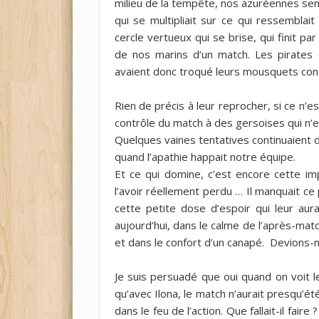
milieu de la tempête, nos azuréennes sem
qui se multipliait sur ce qui ressemblai
cercle vertueux qui se brise, qui finit p
de nos marins d’un match. Les pirates 
avaient donc troqué leurs mousquets contr
Rien de précis à leur reprocher, si ce n’es
contrôle du match à des gersoises qui n’
Quelques vaines tentatives continuaient de 
quand l’apathie happait notre équipe.
Et ce qui domine, c’est encore cette im
l’avoir réellement perdu … Il manquait ce 
cette petite dose d’espoir qui leur aura
aujourd’hui, dans le calme de l’après-mat
et dans le confort d’un canapé. Devions-n
Je suis persuadé que oui quand on voit 
qu’avec Ilona, le match n’aurait presqu’ét
dans le feu de l’action. Que fallait-il fair