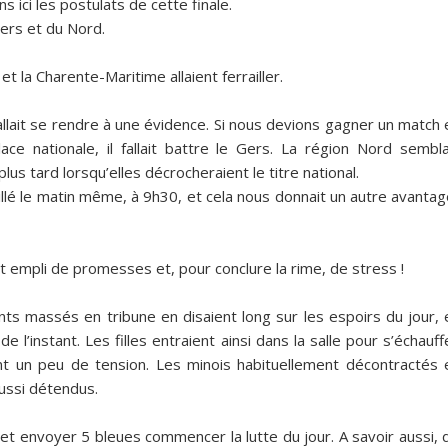
 ici les postulats de cette finale.
ers et du Nord.
t la Charente-Maritime allaient ferrailler.
fallait se rendre à une évidence. Si nous devions gagner un match 
ce nationale, il fallait battre le Gers. La région Nord sembla
lus tard lorsqu’elles décrocheraient le titre national.
llé le matin même, à 9h30, et cela nous donnait un autre avantag
it empli de promesses et, pour conclure la rime, de stress !
nts massés en tribune en disaient long sur les espoirs du jour, 
de l’instant. Les filles entraient ainsi dans la salle pour s’échauff
ent un peu de tension. Les minois habituellement décontractés 
ussi détendus.
es et envoyer 5 bleues commencer la lutte du jour. A savoir aussi, 