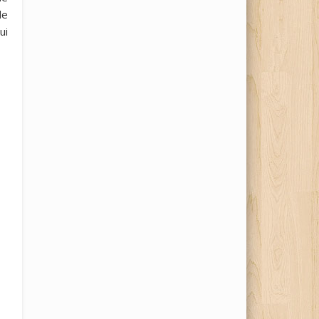
le
ui