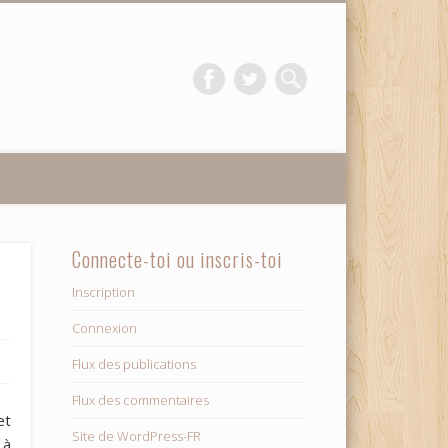
Connecte-toi ou inscris-toi
Inscription
Connexion
Flux des publications
Flux des commentaires
et
Site de WordPress-FR
 à