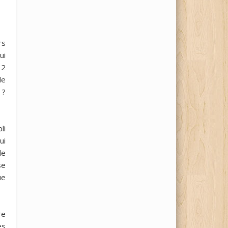
rs
ui
 2
de
 ?
li
ui
de
se
ue
re
es