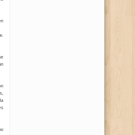
en
e.
ne
un
on
s,
la
es
Au