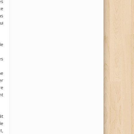
es
ce
as
ui
le
es
ne
er
re
nt
it
de
t,