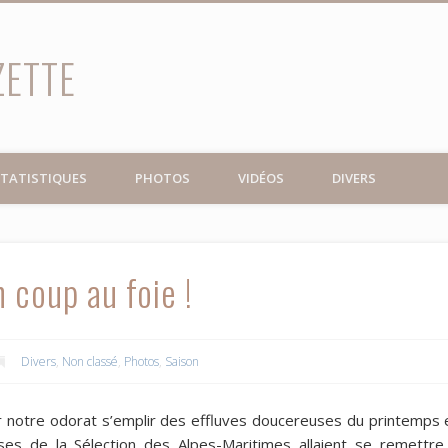
ZETTE
TATISTIQUES
PHOTOS
VIDÉOS
DIVERS
 coup au foie !
Divers
,
Non classé
,
Photos
,
Saison
r notre odorat s’emplir des effluves doucereuses du printemps 
es de la Sélection des Alpes-Maritimes allaient se remettre