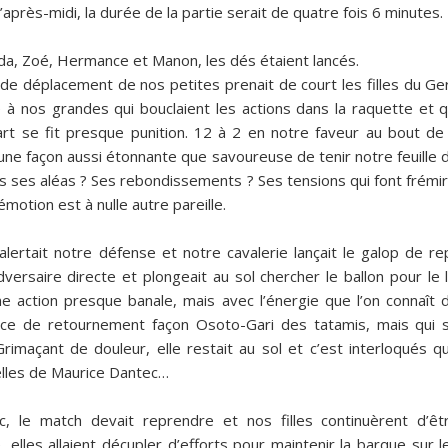
’après-midi, la durée de la partie serait de quatre fois 6 minutes.
lda, Zoé, Hermance et Manon, les dés étaient lancés.
e de déplacement de nos petites prenait de court les filles du Ge
 à nos grandes qui bouclaient les actions dans la raquette et q
art se fit presque punition. 12 à 2 en notre faveur au bout de
une façon aussi étonnante que savoureuse de tenir notre feuille 
ans ses aléas ? Ses rebondissements ? Ses tensions qui font frémir
motion est à nulle autre pareille.
lertait notre défense et notre cavalerie lançait le galop de rep
ersaire directe et plongeait au sol chercher le ballon pour le l
e action presque banale, mais avec l’énergie que l’on connaît 
pèce de retournement façon Osoto-Gari des tatamis, mais qui 
Grimaçant de douleur, elle restait au sol et c’est interloqués q
celles de Maurice Dantec…
, le match devait reprendre et nos filles continuèrent d’êt
 elles allaient décupler d’efforts pour maintenir la barque sur l