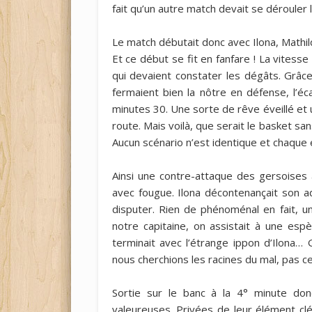
fait qu’un autre match devait se dérouler l
Le match débutait donc avec Ilona, Mathi
Et ce début se fit en fanfare ! La vitess
qui devaient constater les dégâts. Grâce
fermaient bien la nôtre en défense, l’éc
minutes 30. Une sorte de rêve éveillé et 
route. Mais voilà, que serait le basket s
Aucun scénario n’est identique et chaque é
Ainsi une contre-attaque des gersoises a
avec fougue. Ilona décontenançait son adv
disputer. Rien de phénoménal en fait, un
notre capitaine, on assistait à une es
terminait avec l’étrange ippon d’Ilona… 
nous cherchions les racines du mal, pas 
Sortie sur le banc à la 4° minute donc
valeureuses. Privées de leur élément clé,