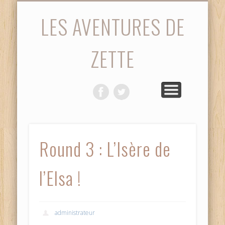
STATISTIQUES
PHOTOS
ACCUEIL
SAISON
MATCH
VIDÉOS
DIVERS
LES AVENTURES DE
ZETTE
Round 3 : L’Isère de
l’Elsa !
administrateur