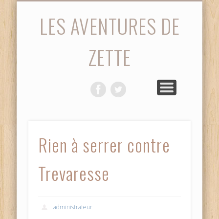
STATISTIQUES
PHOTOS
ACCUEIL
SAISON
MATCH
VIDÉOS
DIVERS
LES AVENTURES DE
ZETTE
Rien à serrer contre
Trevaresse
administrateur