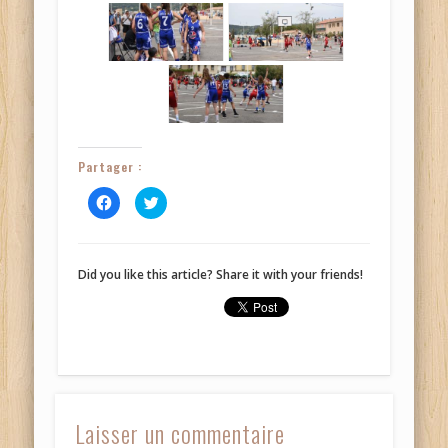
Partager :
Cliquez
Cliquez
pour
pour
partager
partager
sur
sur
Facebook(ouvre
Twitter(ouvre
dans
dans
une
une
Did you like this article? Share it with your friends!
nouvelle
nouvelle
fenêtre)
fenêtre)
Laisser un commentaire