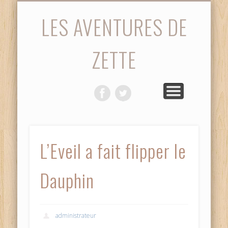
STATISTIQUES
PHOTOS
ACCUEIL
SAISON
MATCH
VIDÉOS
DIVERS
LES AVENTURES DE
ZETTE
L’Eveil a fait flipper le
Dauphin
administrateur