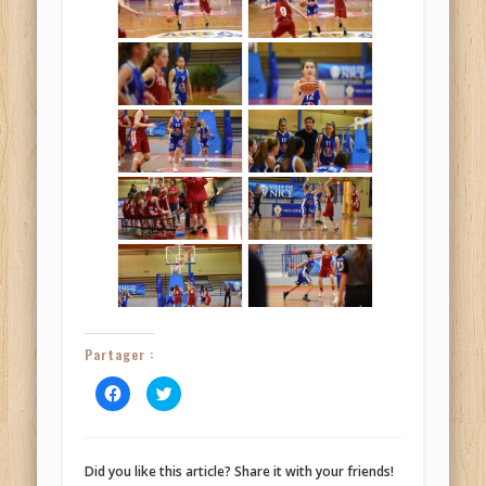
Partager :
Cliquez
Cliquez
pour
pour
partager
partager
sur
sur
Facebook(ouvre
Twitter(ouvre
dans
dans
une
une
Did you like this article? Share it with your friends!
nouvelle
nouvelle