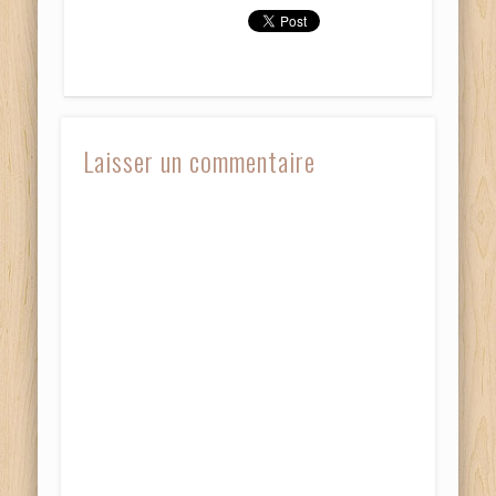
fenêtre)
fenêtre)
Laisser un commentaire