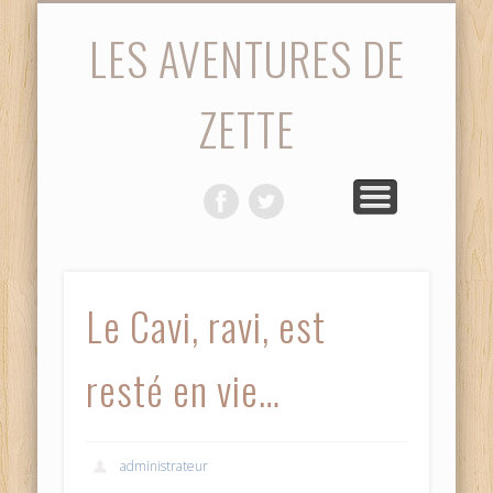
STATISTIQUES
PHOTOS
ACCUEIL
SAISON
MATCH
VIDÉOS
DIVERS
LES AVENTURES DE
ZETTE
Le Cavi, ravi, est
resté en vie…
administrateur