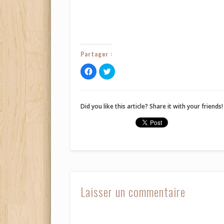
Partager :
Cliquez
Cliquez
pour
pour
partager
partager
sur
sur
Facebook(ouvre
Twitter(ouvre
dans
dans
une
une
Did you like this article? Share it with your friends!
nouvelle
nouvelle
fenêtre)
fenêtre)
Laisser un commentaire