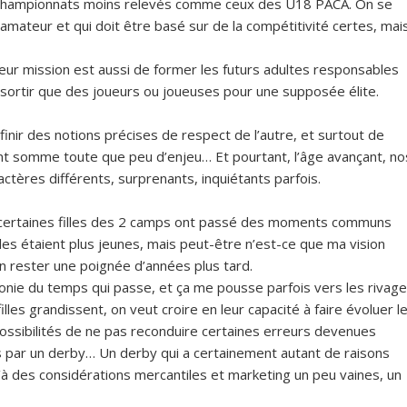
s championnats moins relevés comme ceux des U18 PACA. On se
amateur et qui doit être basé sur de la compétitivité certes, mai
 leur mission est aussi de former les futurs adultes responsables
 sortir que des joueurs ou joueuses pour une supposée élite.
inir des notions précises de respect de l’autre, et surtout de
t somme toute que peu d’enjeu… Et pourtant, l’âge avançant, no
tères différents, surprenants, inquiétants parfois.
, certaines filles des 2 camps ont passé des moments communs
lles étaient plus jeunes, mais peut-être n’est-ce que ma vision
en rester une poignée d’années plus tard.
ronie du temps qui passe, et ça me pousse parfois vers les rivag
lles grandissent, on veut croire en leur capacité à faire évoluer l
possibilités de ne pas reconduire certaines erreurs devenues
par un derby… Un derby qui a certainement autant de raisons
à des considérations mercantiles et marketing un peu vaines, un