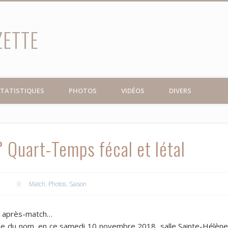
ZETTE
TATISTIQUES
PHOTOS
VIDÉOS
DIVERS
° Quart-Temps fécal et létal
Match
,
Photos
,
Saison
et après-match…
8ème du nom, en ce samedi 10 novembre 2018, salle Sainte-Hélèn