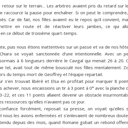
retour sur le terrain… Les arbitres avaient pris du retard sur l
raccourcir la pause pour enchaîner. Si on peut le comprendre, 
és. Car de fait, nos filles avaient eu le repos qu’il convient, ma
mettre en route et de réactiver leurs jambes, ce qui alla
é en ce début de troisième quart-temps.
ute, puis nous étions inattentives sur un passe et va de nos hôt
 Chiara se voyait sanctionnée d’une intentionnelle. Avec un p
sormais à 6 longueurs derrière le Cavigal qui menait 26 à 20. 
que tel, avait tout de même bousculé nos filles mentalement. Z
ors du temps-mort de Geoffrey et l’équipe repartait.
ur s’en trouvait libéré et Elsa en profitait pour marquer 8 poin
 achever, nous encaissions un tir à 3 point à 0° avec la planche 
-22, et ces 11 points allaient devenir un obstacle insurmontab
es ressources qu’elles n’avaient pas ce jour.
onfiance forcément, reposait sa presse, on voyait qu’elles 
el nous les avions enfermées et s’enlevaient de nombreux doute
ttendu depuis des mois, quand Romane gobait un rebond offens