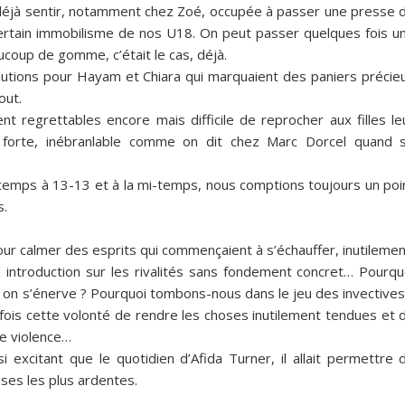
nt déjà sentir, notamment chez Zoé, occupée à passer une presse 
certain immobilisme de nos U18. On peut passer quelques fois u
ucoup de gomme, c’était le cas, déjà.
lutions pour Hayam et Chiara qui marquaient des paniers précie
out.
t regrettables encore mais difficile de reprocher aux filles le
 forte, inébranlable comme on dit chez Marc Dorcel quand 
temps à 13-13 et à la mi-temps, nous comptions toujours un poi
s.
ur calmer des esprits qui commençaient à s’échauffer, inutilemen
 introduction sur les rivalités sans fondement concret… Pourqu
 on s’énerve ? Pourquoi tombons-nous dans le jeu des invectives
ois cette volonté de rendre les choses inutilement tendues et 
ne violence…
si excitant que le quotidien d’Afida Turner, il allait permettre 
ses les plus ardentes.