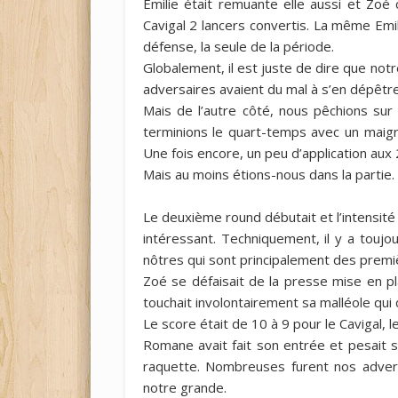
Emilie était remuante elle aussi et Zoé 
Cavigal 2 lancers convertis. La même Emil
défense, la seule de la période.
Globalement, il est juste de dire que notr
adversaires avaient du mal à s’en dépêtre
Mais de l’autre côté, nous pêchions sur 
terminions le quart-temps avec un maigr
Une fois encore, un peu d’application aux
Mais au moins étions-nous dans la partie.
Le deuxième round débutait et l’intensité
intéressant. Techniquement, il y a toujo
nôtres qui sont principalement des premi
Zoé se défaisait de la presse mise en pl
touchait involontairement sa malléole qu
Le score était de 10 à 9 pour le Cavigal, le
Romane avait fait son entrée et pesait su
raquette. Nombreuses furent nos advers
notre grande.