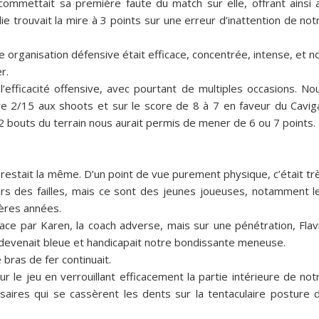
commettait sa première faute du match sur elle, offrant ainsi 
ie trouvait la mire à 3 points sur une erreur d’inattention de not
e organisation défensive était efficace, concentrée, intense, et n
r.
l’efficacité offensive, avec pourtant de multiples occasions. No
e 2/15 aux shoots et sur le score de 8 à 7 en faveur du Caviga
 2 bouts du terrain nous aurait permis de mener de 6 ou 7 points.
 restait la même. D’un point de vue purement physique, c’était tr
urs des failles, mais ce sont des jeunes joueuses, notamment l
ères années.
ace par Karen, la coach adverse, mais sur une pénétration, Flav
i devenait bleue et handicapait notre bondissante meneuse.
 bras de fer continuait.
r le jeu en verrouillant efficacement la partie intérieure de not
aires qui se cassèrent les dents sur la tentaculaire posture 