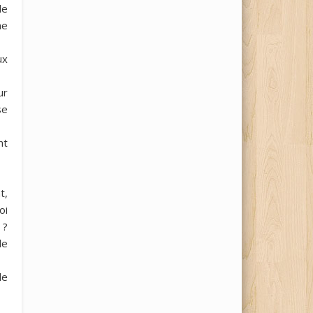
de
ne
ux
ur
se
nt
t,
oi
 ?
de
de