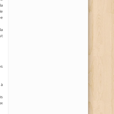
la
de
ée
la
st
os
 à
is
ux