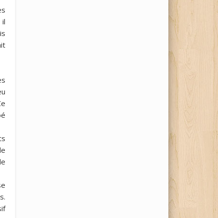
es
il
is
it
es
eu
Ce
oé
ts
de
le
se
s.
if