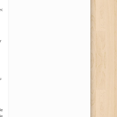
ec
r
u
le
de