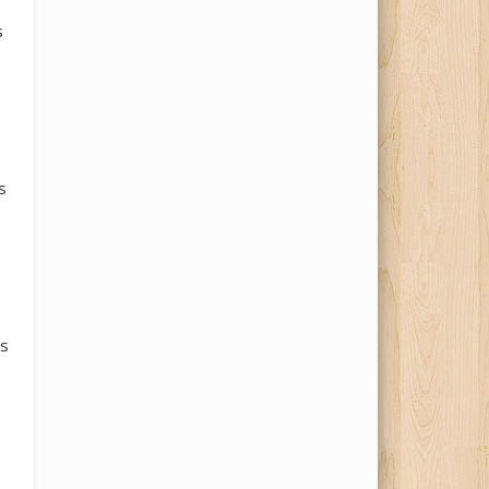
s
s
es
e