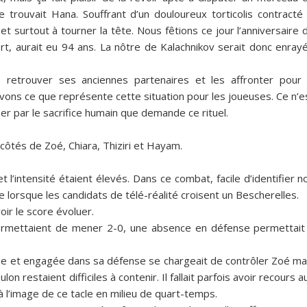
trouvait Hana. Souffrant d’un douloureux torticolis contracté 
 et surtout à tourner la tête. Nous fêtions ce jour l’anniversaire 
 mort, aurait eu 94 ans. La nôtre de Kalachnikov serait donc enray
de retrouver ses anciennes partenaires et les affronter pour 
vons ce que représente cette situation pour les joueuses. Ce n’e
ser par le sacrifice humain que demande ce rituel.
x côtés de Zoé, Chiara, Thiziri et Hayam.
 l’intensité étaient élevés. Dans ce combat, facile d’identifier n
e lorsque les candidats de télé-réalité croisent un Bescherelles.
oir le score évoluer.
 permettaient de mener 2-0, une absence en défense permettait
euse et engagée dans sa défense se chargeait de contrôler Zoé ma
restaient difficiles à contenir. Il fallait parfois avoir recours a
à l’image de ce tacle en milieu de quart-temps.