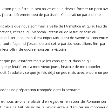
 vision peut-être un peu naïve et si je devais former un parti av
j’aurais sûrement peu de partisans. Ce serait un parti intime.
t alors que nous sommes la veille de l’Armistice et qu’au lieu de
ctions, réelles, du Maréchal Pétain ou de la future folie du
en oublier, non, mais il est important aussi de savoir se concentre
ute façon, si j’osais, durant cette partie, nous allions finir par
leur offrir de quoi remporter la victoire.
 que peu d’intérêt mais je les consigne ici, dans ce qui
ue je feuillèterai à mes vieux jours, histoire de me rappeler
éduit à radoter, ce que je fais déjà un peu mais avec encore un pe
près une préparation tronquée dans la semaine ?
et nous avions le plaisir d’enregistrer le retour de Romane sur 
t, mais ça fait plaisir de la revoir apte à disputer un morceau 