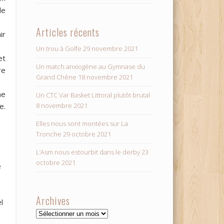
le
Articles récents
ir
Un trou à Golfe
29 novembre 2021
et
Un match anxiogène au Gymnase du
re
Grand Chêne
18 novembre 2021
ne
Un CTC Var Basket Littoral plutôt brutal
8 novembre 2021
e.
Elles nous sont montées sur La
Tronche
29 octobre 2021
L’Asm nous estourbit dans le derby
23
e
octobre 2021
e
Archives
l
Archives