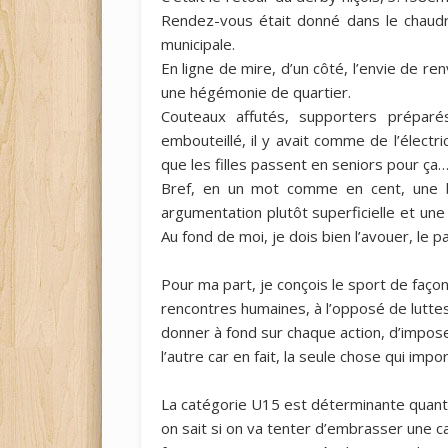
Rendez-vous était donné dans le chaudro
municipale.
En ligne de mire, d’un côté, l’envie de re
une hégémonie de quartier.
Couteaux affutés, supporters préparé
embouteillé, il y avait comme de l’électric
que les filles passent en seniors pour ça
Bref, en un mot comme en cent, une ba
argumentation plutôt superficielle et un
Au fond de moi, je dois bien l’avouer, le pa
Pour ma part, je conçois le sport de façon 
rencontres humaines, à l’opposé de lutte
donner à fond sur chaque action, d’imposer
l’autre car en fait, la seule chose qui imp
La catégorie U15 est déterminante quant à
on sait si on va tenter d’embrasser une c