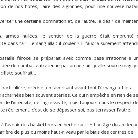
n de nos hôtes, l’aire des aiglonnes, pour une nouvelle batail
nverser une certaine domination et, de l’autre, le désir de mainten
s, armes huilées, le sentier de la guerre était emprunté 
ité dans l’air. Le sang allait-il couler ? Il faudra sûrement attend
…
taille féroce se préparait avec comme base irrationnelle u
e idée de combat entretenue par on ne sait quelle source magiqu
cifiste souffrait…
particulière, précise, en favorisant avant tout l’échange et les
s acharnées bien souvent stériles. Ce qui n’empêche en rien de s
 de l’intensité, de l’agressivité, mais toujours dans le respect d
orte réellement, c’est de se dépasser soi, pas terrasser l’autre.
 l’avenir des basketteurs en herbe car c’est un âge durant leque
arrière de plus ou moins haut-niveau par le biais des centres de