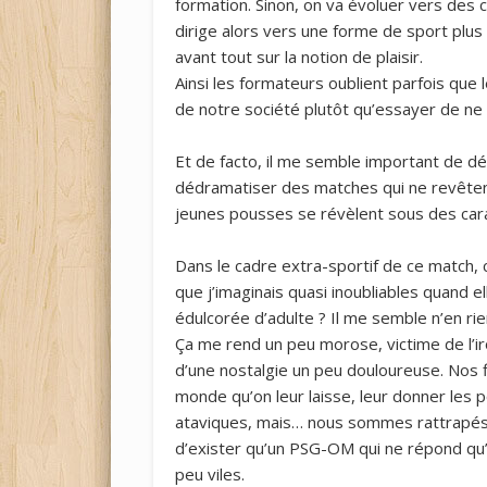
formation. Sinon, on va évoluer vers de
dirige alors vers une forme de sport plus 
avant tout sur la notion de plaisir.
Ainsi les formateurs oublient parfois que
de notre société plutôt qu’essayer de ne
Et de facto, il me semble important de déf
dédramatiser des matches qui ne revêten
jeunes pousses se révèlent sous des carac
Dans le cadre extra-sportif de ce match
que j’imaginais quasi inoubliables quand e
édulcorée d’adulte ? Il me semble n’en ri
Ça me rend un peu morose, victime de l’i
d’une nostalgie un peu douloureuse. Nos fi
monde qu’on leur laisse, leur donner les 
ataviques, mais… nous sommes rattrapés 
d’exister qu’un PSG-OM qui ne répond qu’
peu viles.