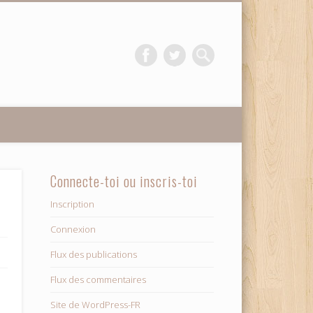
Connecte-toi ou inscris-toi
Inscription
Connexion
Flux des publications
Flux des commentaires
Site de WordPress-FR
e…