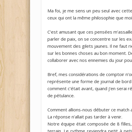
Ma foi, je me sens un peu seul avec cette
ceux qui ont la même philosophie que moi, 
C’est amusant que ces pensées m’assaillen
parler de paix, on se concentre sur les exa
mouvement des gilets jaunes. Il ne faut ri
sur les bonnes choses au bon moment. De to
collaborer avec nos ennemies du jour pour 
Bref, mes considérations de comptoir n’ont
représente une forme de journal de bord q
comment c’était avant, quand j’en serai r
de pétulance.
Comment allions-nous débuter ce match a
La réponse n’allait pas tarder à venir.
Notre équipe était composée de 8 filles, 
terrain. Le rythme reviendra petit à peti