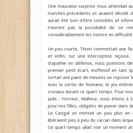
Une mauvaise surprise nous attendait au 
matches précédents et avaient décidé de 
aurait été bon d’être consultés et inform
n’eurent pas la possibilité de se re
considérablement les mettre en difficult
Un peu courte, Thiziri commettait une fa
et enfin, sur une interception niçoise,
d’apathie en défense, nous pointions dé
premier petit écart, inoffensif en tant 
sortait une paire de minutes se reposer l
Avec la sortie de Romane, le jeu intérie
cruciaux durant ce quart-temps. Pour nous
Jade… Horreur, Malheur, nous étions à 33
pour nos filles, obligées de puiser dans d
Le Cavigal se mettait un peu plus en c
libéraient peu à peu du carcan dans lequ
Ce quart-temps allait voir un moment a