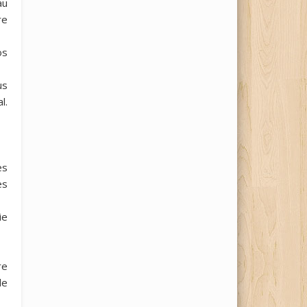
au
re
os
us
l.
ès
es
ie
re
de