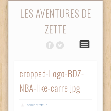
STATISTIQUES
PHOTOS
ACCUEIL
SAISON
MATCH
VIDÉOS
DIVERS
LES AVENTURES DE
ZETTE
cropped-Logo-BDZ-
NBA-like-carre.jpg
administrateur