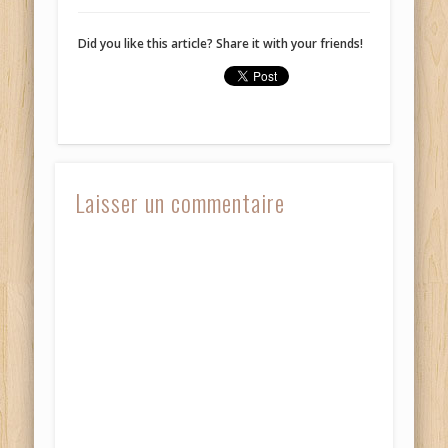
sur
sur
Facebook(ouvre
Twitter(ouvre
dans
dans
une
une
Did you like this article? Share it with your friends!
nouvelle
nouvelle
fenêtre)
fenêtre)
Laisser un commentaire