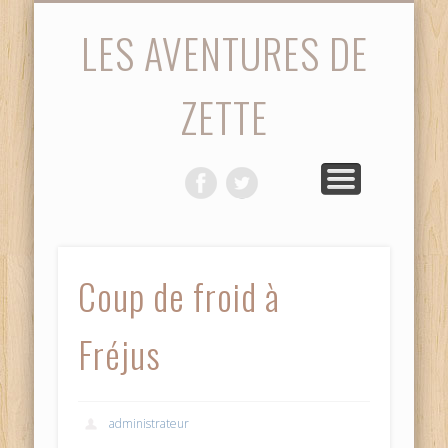
STATISTIQUES
PHOTOS
ACCUEIL
SAISON
MATCH
VIDÉOS
DIVERS
LES AVENTURES DE
ZETTE
Coup de froid à
Fréjus
administrateur