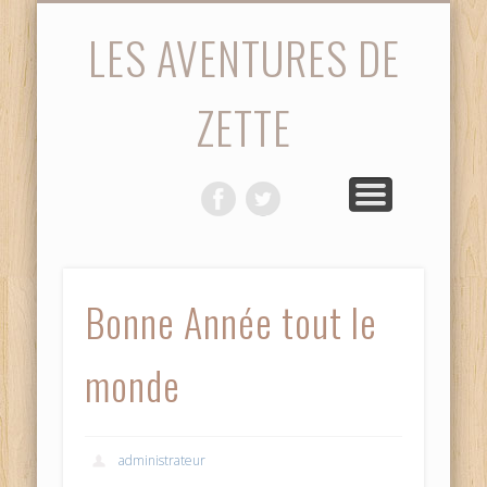
STATISTIQUES
PHOTOS
ACCUEIL
SAISON
MATCH
VIDÉOS
DIVERS
LES AVENTURES DE
ZETTE
Bonne Année tout le
monde
administrateur