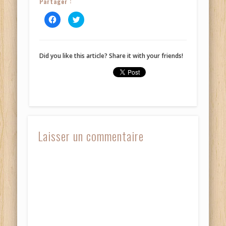
Partager :
Cliquez
Cliquez
pour
pour
partager
partager
sur
sur
Facebook(ouvre
Twitter(ouvre
dans
dans
une
une
Did you like this article? Share it with your friends!
nouvelle
nouvelle
fenêtre)
fenêtre)
Laisser un commentaire