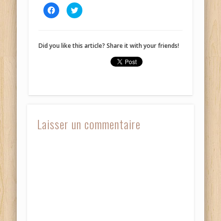
Cliquez
Cliquez
pour
pour
partager
partager
sur
sur
Facebook(ouvre
Twitter(ouvre
dans
dans
une
une
Did you like this article? Share it with your friends!
nouvelle
nouvelle
fenêtre)
fenêtre)
Laisser un commentaire