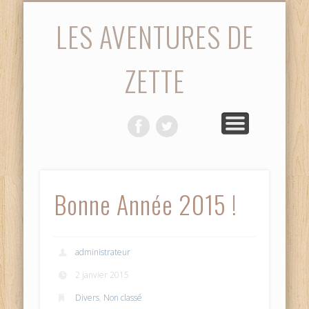
STATISTIQUES
PHOTOS
ACCUEIL
SAISON
MATCH
VIDÉOS
DIVERS
LES AVENTURES DE
ZETTE
Bonne Année 2015 !
administrateur
2 janvier 2015
Divers
,
Non classé