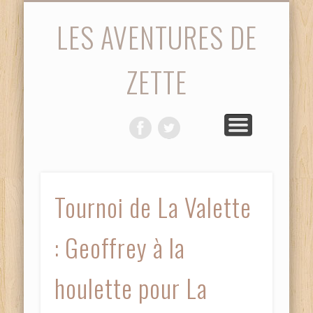
STATISTIQUES
PHOTOS
ACCUEIL
SAISON
MATCH
VIDÉOS
DIVERS
LES AVENTURES DE
ZETTE
Tournoi de La Valette
: Geoffrey à la
houlette pour La