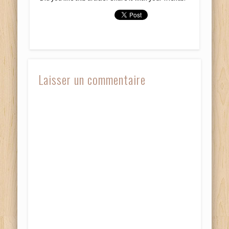
nouvelle
nouvelle
fenêtre)
fenêtre)
Laisser un commentaire