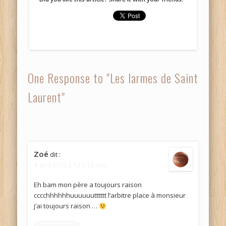
nouvelle
nouvelle
fenêtre)
fenêtre)
One Response to "Les larmes de Saint
Laurent"
Zoé
dit :
4 avril 2015 à 12 h 18 min
Eh bam mon père a toujours raison
cccchhhhhhuuuuuutttttt l’arbitre place à monsieur
j’ai toujours raison …