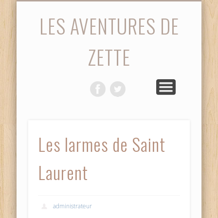
STATISTIQUES
PHOTOS
ACCUEIL
SAISON
MATCH
VIDÉOS
DIVERS
LES AVENTURES DE
ZETTE
Les larmes de Saint
Laurent
administrateur