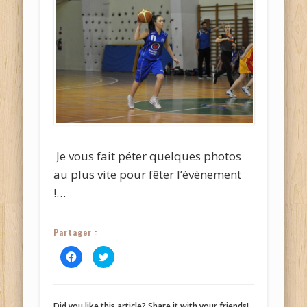
Je vous fait péter quelques photos
au plus vite pour fêter l’évènement
!…
Partager :
Cliquez
Cliquez
pour
pour
partager
partager
sur
sur
Facebook(ouvre
Twitter(ouvre
dans
dans
une
une
Did you like this article? Share it with your friends!