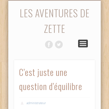
STATISTIQUES
PHOTOS
ACCUEIL
SAISON
MATCH
VIDÉOS
DIVERS
LES AVENTURES DE
ZETTE
C’est juste une
question d’équilibre
administrateur