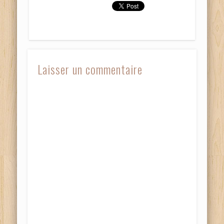
fenêtre)
fenêtre)
Laisser un commentaire