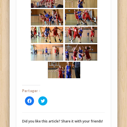
Partager :
Cliquez
Cliquez
pour
pour
partager
partager
sur
sur
Facebook(ouvre
Twitter(ouvre
dans
dans
une
une
Did you like this article? Share it with your friends!
nouvelle
nouvelle